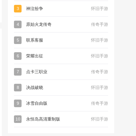
3
神泣纷争
怀旧手游
4
原始火龙传奇
传奇手游
5
联系客服
怀旧手游
6
荣耀出征
怀旧手游
7
点卡三职业
传奇手游
8
决战破晓
怀旧手游
9
冰雪自由版
传奇手游
10
永恒岛高清重制版
怀旧手游