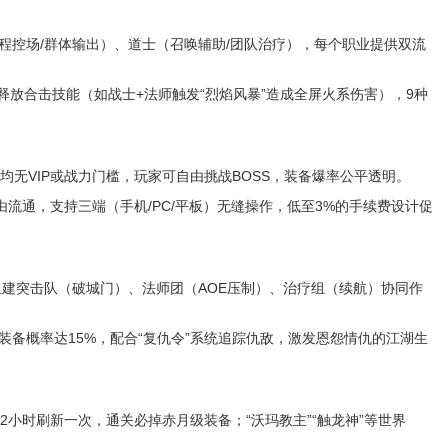
程控场/群体输出）、道士（召唤辅助/团队治疗），每个职业提供双流
释放合击技能（如战士+法师触发“烈焰风暴”造成全屏火系伤害），9种
）均无VIP或战力门槛，玩家可自由挑战BOSS，装备爆率公平透明。
流通，支持三端（手机/PC/平板）无缝操作，低至3%的手续费设计促
需组建突击队（破城门）、法师团（AOE压制）、治疗组（续航）协同作
装备概率达15%，配合“复仇令”系统追踪仇敌，激发恩怨情仇的江湖生
72小时刷新一次，通关必掉赤月级装备；“沃玛教主”“触龙神”等世界