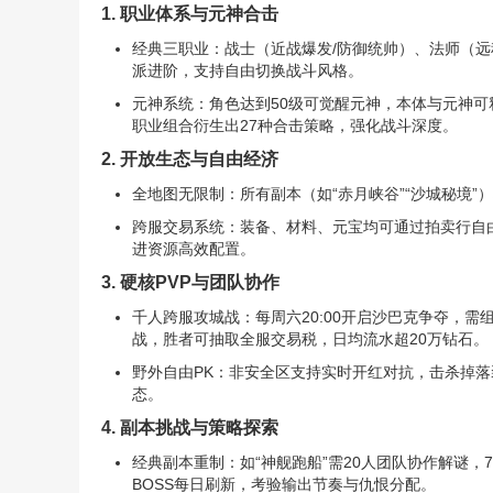
1. 职业体系与元神合击
经典三职业：战士（近战爆发/防御统帅）、法师（远
派进阶，支持自由切换战斗风格。
元神系统：角色达到50级可觉醒元神，本体与元神可
职业组合衍生出27种合击策略，强化战斗深度。
2. 开放生态与自由经济
全地图无限制：所有副本（如“赤月峡谷”“沙城秘境”
跨服交易系统：装备、材料、元宝均可通过拍卖行自由
进资源高效配置。
3. 硬核PVP与团队协作
千人跨服攻城战：每周六20:00开启沙巴克争夺，
战，胜者可抽取全服交易税，日均流水超20万钻石。
野外自由PK：非安全区支持实时开红对抗，击杀掉落
态。
4. 副本挑战与策略探索
经典副本重制：如“神舰跑船”需20人团队协作解谜，
BOSS每日刷新，考验输出节奏与仇恨分配。