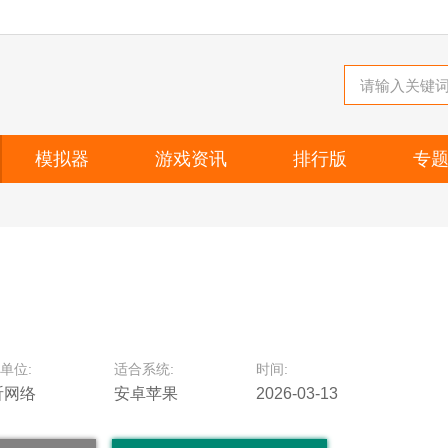
模拟器
游戏资讯
排行版
专
单位:
适合系统:
时间:
昕网络
安卓苹果
2026-03-13