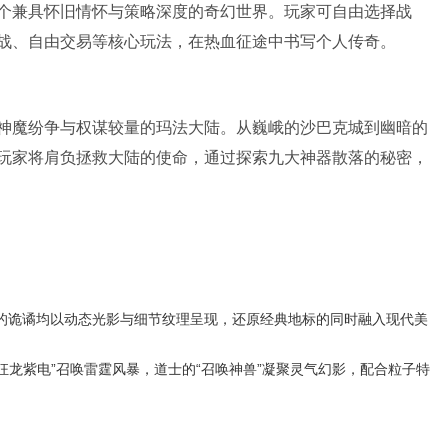
个兼具怀旧情怀与策略深度的奇幻世界。玩家可自由选择战
战、自由交易等核心玩法，在热血征途中书写个人传奇。
神魔纷争与权谋较量的玛法大陆。从巍峨的沙巴克城到幽暗的
玩家将肩负拯救大陆的使命，通过探索九大神器散落的秘密，
的诡谲均以动态光影与细节纹理呈现，还原经典地标的同时融入现代美
狂龙紫电”召唤雷霆风暴，道士的“召唤神兽”凝聚灵气幻影，配合粒子特