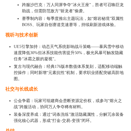
跨服沙巴克：万人同屏争夺“冰火王座”，胜者可召唤巨龙
助战，但需防范敌方“斩龙者”偷袭。
赛季制内容：每季度推出主题玩法，如“熔岩秘境”双属性
BOSS、玩家自创赛道竞速赛等，持续刷新游戏体验。
视听与技术创新
UE5引擎加持：动态天气系统影响战斗策略——暴风雪中移动
速度降低30%但冰系技能伤害提升50%，极光风暴可触发隐藏
任务“冰霜之眼的凝视”。
复古与现代融合：经典176版本数值体系复刻，适配移动端触
控操作；同时新增“元素抗性”机制，要求职业搭配突破高阶地
图。
社交与长线成长
公会争霸：玩家可组建商会垄断资源定价权，或参与“熔火之
战”跨服活动，协同万人争夺稀有材料。
装备深度养成：通过“词条洗练”激活隐藏属性，分解冗余装备
强化核心武器，形成“打金-交易-变强”闭环。
总结