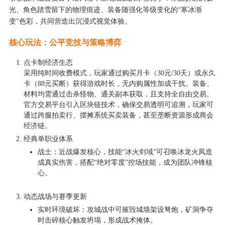
光、角色踏雪留下的物理痕迹、装备随强化等级变化的“寒冰渐
变”色彩，共同营造出沉浸式视觉体验。
核心玩法：公平竞技与策略博弈
点卡制经济生态
采用纯时间收费模式，玩家通过购买月卡（30元/30天）或永久
卡（88元买断）获得游戏时长，无内购属性加成干扰。装备、
材料均需通过击杀怪物、通关副本获取，且支持全自由交易。
官方交易平台引入区块链技术，确保交易透明可追溯，玩家可
通过跨服拍卖行、摆摊系统买卖装备，甚至垄断资源形成商会
经济链。
经典单职业体系
战士：近战爆发核心，技能“冰火剑域”可召唤冰龙火凤造
成真实伤害，搭配“绝对零度”控场技能，成为团队冲锋核
心。
动态战场与赛季更新
实时环境破坏：攻城战中可摧毁城墙架设弩炮，矿洞争夺
时击碎核心触发坍塌，形成战术掩体。