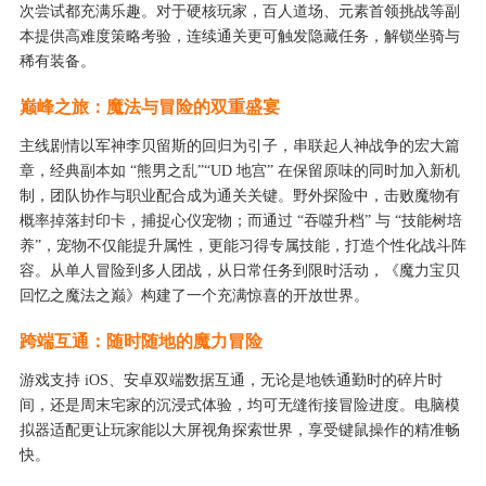
次尝试都充满乐趣。对于硬核玩家，百人道场、元素首领挑战等副
本提供高难度策略考验，连续通关更可触发隐藏任务，解锁坐骑与
稀有装备。
巅峰之旅：魔法与冒险的双重盛宴
主线剧情以军神李贝留斯的回归为引子，串联起人神战争的宏大篇
章，经典副本如 “熊男之乱”“UD 地宫” 在保留原味的同时加入新机
制，团队协作与职业配合成为通关关键。野外探险中，击败魔物有
概率掉落封印卡，捕捉心仪宠物；而通过 “吞噬升档” 与 “技能树培
养”，宠物不仅能提升属性，更能习得专属技能，打造个性化战斗阵
容。从单人冒险到多人团战，从日常任务到限时活动，《魔力宝贝
回忆之魔法之巅》构建了一个充满惊喜的开放世界。
跨端互通：随时随地的魔力冒险
游戏支持 iOS、安卓双端数据互通，无论是地铁通勤时的碎片时
间，还是周末宅家的沉浸式体验，均可无缝衔接冒险进度。电脑模
拟器适配更让玩家能以大屏视角探索世界，享受键鼠操作的精准畅
快。