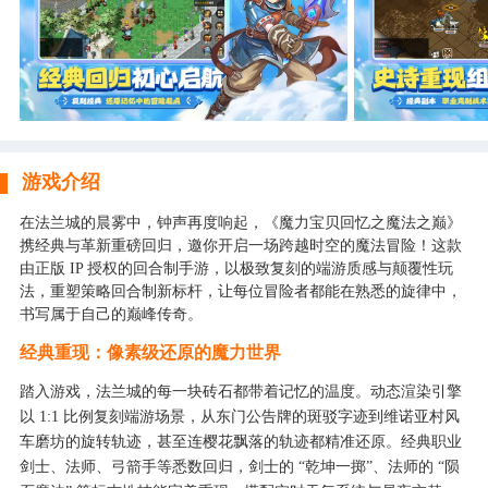
游戏介绍
在法兰城的晨雾中，钟声再度响起，《魔力宝贝回忆之魔法之巅》
携经典与革新重磅回归，邀你开启一场跨越时空的魔法冒险！这款
由正版 IP 授权的回合制手游，以极致复刻的端游质感与颠覆性玩
法，重塑策略回合制新标杆，让每位冒险者都能在熟悉的旋律中，
书写属于自己的巅峰传奇。
经典重现：像素级还原的魔力世界
踏入游戏，法兰城的每一块砖石都带着记忆的温度。动态渲染引擎
以 1:1 比例复刻端游场景，从东门公告牌的斑驳字迹到维诺亚村风
车磨坊的旋转轨迹，甚至连樱花飘落的轨迹都精准还原。经典职业
剑士、法师、弓箭手等悉数回归，剑士的 “乾坤一掷”、法师的 “陨