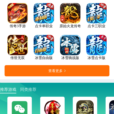
传奇3手游
点卡单职业
原始火龙传奇
点卡三职业
传世无双
冰雪自由版
冰雪骑战版
冰雪点卡版
查看更多
推荐游戏
同类推荐