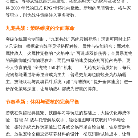
石魔法” 等标志性技能完美重现，搭配实时天气系统与昼夜交替，
将 2000 年代的日式 RPG 情怀推向极致。新增的黑暗骑士、格斗家
等职业，则为战斗策略注入更多变数。
九宠共战：策略维度的全面革命
突破传统回合制限制，“九宠共战” 系统震撼登场！玩家可同时上阵
9 只宠物，根据敌方阵容灵活搭配种族、属性与技能组合：面对水
属性敌人，火属性宠物的 “火焰冲击” 可造成双倍伤害；金属系宠物
的高防御能抵御物理攻击，而昆虫系的速度优势则可抢占先手。更
令人惊喜的是 “全宠物 150 档” 机制 —— 无论初始品质如何，每只
宠物都能通过培养逆袭成为主力，普通史莱姆也能蜕变为战场霸
主。技能联动与灵魂羁绊系统（如 “海陆协同” 提升全体速度）进一
步深化策略深度，让每场战斗都成为智慧的博弈。
节奏革新：休闲与硬核的完美平衡
游戏在保留经典抓宠、技能学习等玩法的基础上，大幅优化养成体
验：智能 AI 战斗托管解放双手，轻松推图即可获取封印卡与经
验；搬砖系统允许玩家通过任务或交易市场自给自足，告别资源焦
虑。放生宠物全额返还培养材料的设计，彻底消除试错成本，让每