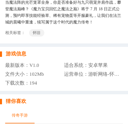
当魔法阵的光芒笼罩全身，你是否准备好与九只萌宠并肩作战，攀
登魔法巅峰？《魔力宝贝回忆之魔法之巅》将于 7 月 18 日正式公
测，预约即享技能经验草、稀有宠物蛋等开服豪礼，让我们在法兰
城的晨曦中重逢，续写属于这个时代的魔力传奇！
相关标签：
怀旧
游戏信息
最新版本：V1.0
适合系统：安卓苹果
文件大小：102Mb
运营单位：游昕网络-怀旧光年手游
下载次数：
194
猜你喜欢
传奇手游