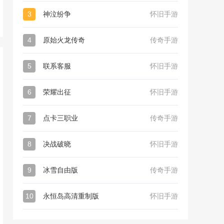
3
神泣纷争
怀旧手游
4
原始火龙传奇
传奇手游
5
联系客服
怀旧手游
6
荣耀出征
怀旧手游
7
点卡三职业
传奇手游
8
决战破晓
怀旧手游
9
冰雪自由版
传奇手游
10
永恒岛高清重制版
怀旧手游